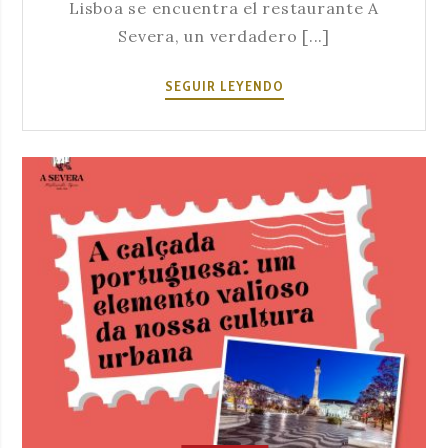
Lisboa se encuentra el restaurante A
Severa, un verdadero [...]
EL
SEGUIR LEYENDO
REFUGIO
DE
LA
TRADICIÓN
Y
LA
BUENA
MESA
EN
BAIRRO
ALTO