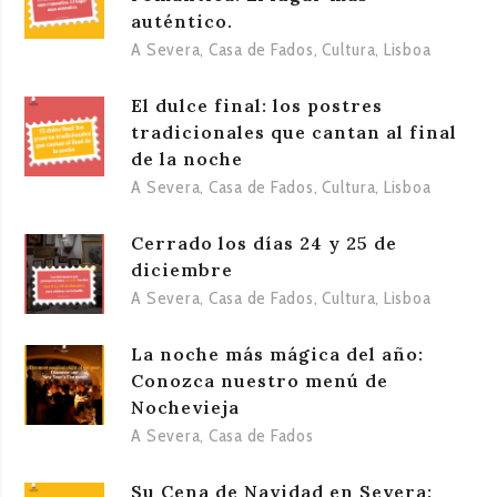
auténtico.
A Severa
,
Casa de Fados
,
Cultura
,
Lisboa
El dulce final: los postres
tradicionales que cantan al final
de la noche
A Severa
,
Casa de Fados
,
Cultura
,
Lisboa
Cerrado los días 24 y 25 de
diciembre
A Severa
,
Casa de Fados
,
Cultura
,
Lisboa
La noche más mágica del año:
Conozca nuestro menú de
Nochevieja
A Severa
,
Casa de Fados
Su Cena de Navidad en Severa: