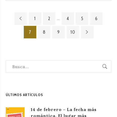
ONOFRIANA,
LA
VOZ
1
2
4
5
6
…
DE
UNA
7
8
9
10
GENERACIÓN
OPRIMIDA
ÚLTIMOS ARTÍCULOS
14 de febrero – La fecha más
romántica. El lugar más