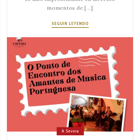
momentos de [...]
EL
SEGUIR LEYENDO
IMPACTO
SOCIAL
DEL
FADO:
«EL
PAPEL
DEL
GÉNERO
EN
LA
CONSTRUCCIÓN
DE
LA
IDENTIDAD
A Severa
NACIONAL