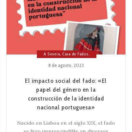
FADO
DE
LISBOA
A Severa
,
Casa de Fados
,
Cultura
,
Fado
8 de agosto, 2023
El impacto social del fado: «El
papel del género en la
construcción de la identidad
nacional portuguesa»
Nacido en Lisboa en el siglo XIX, el fado
se hizo imprescindible en diversos