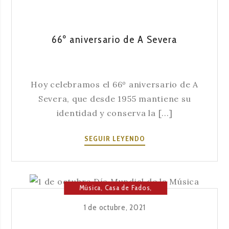
DE
LA
HUMANIDAD
66º aniversario de A Severa
Hoy celebramos el 66º aniversario de A
Severa, que desde 1955 mantiene su
identidad y conserva la [...]
66º
SEGUIR LEYENDO
ANIVERSARIO
DE
A
SEVERA
Música
,
Casa de Fados
,
Cultura
,
Fado
1 de octubre, 2021