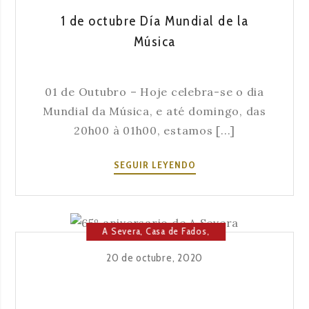
1 de octubre Día Mundial de la
Música
01 de Outubro – Hoje celebra-se o dia
Mundial da Música, e até domingo, das
20h00 à 01h00, estamos [...]
1
SEGUIR LEYENDO
DE
OCTUBRE
DÍA
MUNDIAL
A Severa
,
Casa de Fados
,
DE
Cultura
,
Fado
,
Música
20 de octubre, 2020
LA
MÚSICA