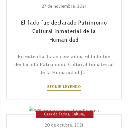
Fado
,
Música
27 de noviembre, 2021
El fado fue declarado Patrimonio
Cultural Inmaterial de la
Humanidad
En este día, hace diez años, el fado fue
declarado Patrimonio Cultural Inmaterial
de la Humanidad [...]
EL
SEGUIR LEYENDO
FADO
FUE
DECLARADO
PATRIMONIO
Casa de Fados
,
Cultura
,
CULTURAL
Fado
,
Música
20 de octubre, 2021
INMATERIAL