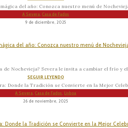
dulce
final:
A Severa
,
Casa de Fados
los
9 de diciembre, 2025
postres
tradicionales
ágica del año: Conozca nuestro menú de Nocheviej
que
cantan
al
de Nochevieja? Severa le invita a cambiar el frío y el r
final
La
SEGUIR LEYENDO
de
noche
la
más
A Severa
,
Casa de Fados
,
Lisboa
noche
mágica
26 de noviembre, 2025
del
año:
: Donde la Tradición se Convierte en la Mejor Celeb
Conozca