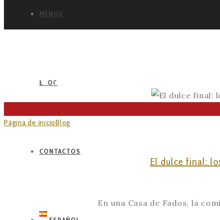
MENUS
TRADICIO
BLOG
Página de inicio
Blog
Posts Tagged "Tradiciones"
CONTACTOS
El dulce final: l
En una Casa de Fados, la comid
ESPAÑOL