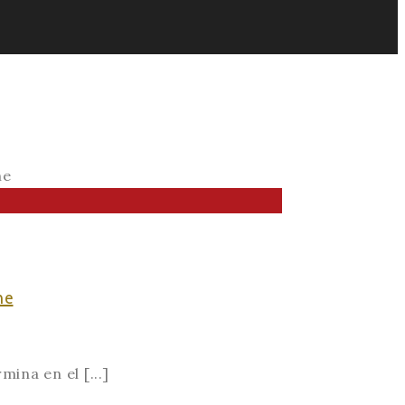
he
ina en el [...]