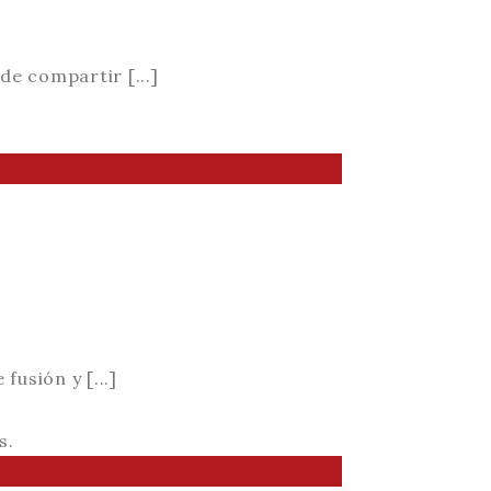
de compartir [...]
usión y [...]