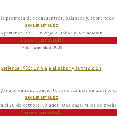
nuestro
menú
, la promesa de reencuentros, balances y, sobre todo, 
de
Su
SEGUIR LEYENDO
Nochevieja
Cena
de
A Severa
,
Casa de Fados
Navidad
14 de noviembre, 2025
en
Severa:
erience 1955: Un viaje al sabor y la tradición
Donde
la
Tradición
gastronomía se convierte cada vez más en un arte de f
se
Menú
SEGUIR LEYENDO
Convierte
Experience
en
1955:
A Severa
,
Casa de Fados
la