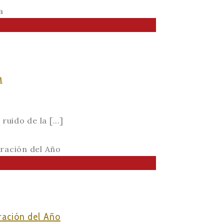
a
uido de la [...]
ración del Año