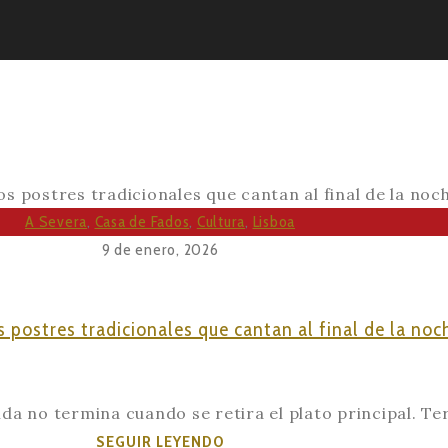
NES
A Severa
,
Casa de Fados
,
Cultura
,
Lisboa
9 de enero, 2026
os postres tradicionales que cantan al final de la noc
a no termina cuando se retira el plato principal. Term
El
SEGUIR LEYENDO