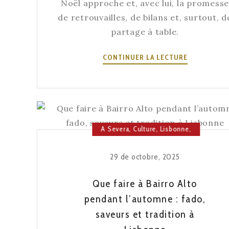
Noël approche et, avec lui, la promess
de retrouvailles, de bilans et, surtout, d
partage à table.
VOTRE
CONTINUER LA LECTURE
DÎNER
DE
NOËL
À
SEVERA
A Severa
,
Culture
,
Lisbonne
,
:
Maison du Fado
OÙ
LA
29 de octobre, 2025
TRADITION
DEVIENT
Que faire à Bairro Alto
LA
pendant l’automne : fado,
MEILLEURE
saveurs et tradition à
CÉLÉBRATI
DE