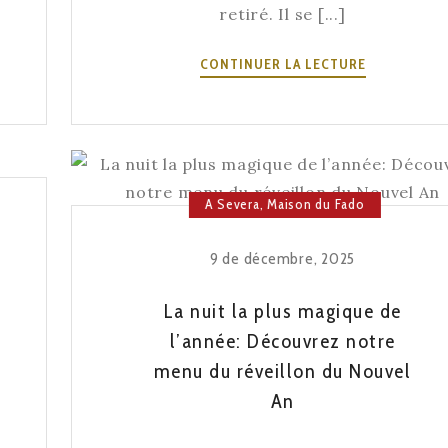
retiré. Il se [...]
LA
CONTINUER LA LECTURE
DOUCEUR
FINALE
:
LES
DESSERTS
A Severa
,
Maison du Fado
TRADITION
E.
QUI
CHANTENT
9 de décembre, 2025
À
LA
La nuit la plus magique de
FIN
l’année: Découvrez notre
UE.
DE
menu du réveillon du Nouvel
LA
An
SOIRÉE