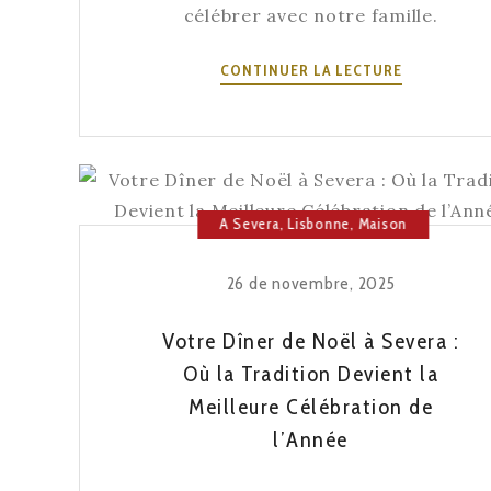
célébrer avec notre famille.
FERMÉ
CONTINUER LA LECTURE
LES
24
ET
25
DÉCEMBRE
A Severa
,
Lisbonne
,
Maison
du Fado
26 de novembre, 2025
Votre Dîner de Noël à Severa :
Où la Tradition Devient la
Meilleure Célébration de
l’Année