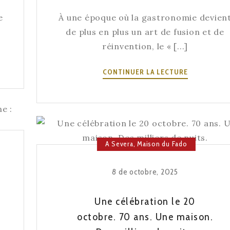
e
e
À une époque où la gastronomie devien
de plus en plus un art de fusion et de
réinvention, le « [...]
MENU
CONTINUER LA LECTURE
EXPERIENCE
1955
:
UN
VOYAGE
A Severa
,
Maison du Fado
À
TRAVERS
LES
8 de octobre, 2025
SAVEURS
ET
Une célébration le 20
LES
octobre. 70 ans. Une maison.
ON
TRADITION