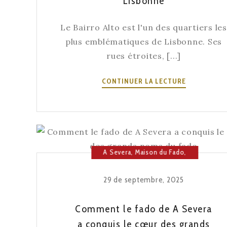
Lisbonne
L’ANNÉE
Le Bairro Alto est l'un des quartiers les
plus emblématiques de Lisbonne. Ses
rues étroites, [...]
QUE
CONTINUER LA LECTURE
FAIRE
À
BAIRRO
ALTO
PENDANT
A Severa
,
Maison du Fado
,
L’AUTOMNE
Musique
:
FADO,
29 de septembre, 2025
SAVEURS
ET
Comment le fado de A Severa
TRADITION
a conquis le cœur des grands
À