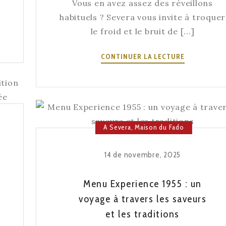
Vous en avez assez des réveillons
habituels ? Severa vous invite à troquer
le froid et le bruit de [...]
LA
CONTINUER LA LECTURE
NUIT
LA
PLUS
MAGIQUE
DE
A Severa
,
Maison du Fado
L’ANNÉE:
DÉCOUVREZ
NOTRE
14 de novembre, 2025
MENU
DU
Menu Experience 1955 : un
RÉVEILLON
voyage à travers les saveurs
DU
et les traditions
NOUVEL
AN