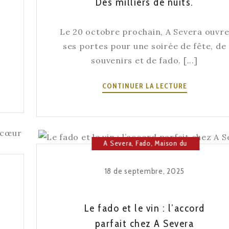
Des milliers de nuits.
Le 20 octobre prochain, A Severa ouvr
ses portes pour une soirée de fête, de
souvenirs et de fado. [...]
UNE
CONTINUER LA LECTURE
CÉLÉBRATI
LE
20
OCTOBRE.
A Severa
,
Fado
,
Maison du
70
Fado
ANS.
18 de septembre, 2025
UNE
MAISON.
DES
Le fado et le vin : l’accord
MILLIERS
DE
parfait chez A Severa