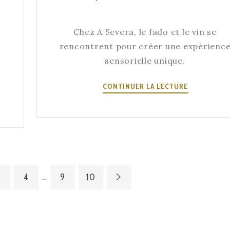
NUITS.
Chez A Severa, le fado et le vin se
rencontrent pour créer une expérienc
sensorielle unique.
LE
CONTINUER LA LECTURE
FADO
ET
LE
VIN
:
L’ACCORD
PARFAIT
3
4
9
10
…
CHEZ
A
SEVERA