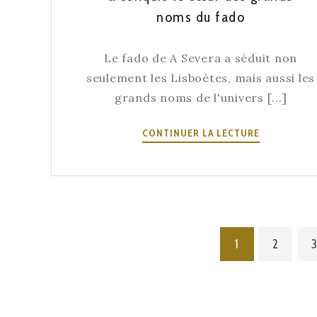
noms du fado
LISBONNE
Le fado de A Severa a séduit non
seulement les Lisboètes, mais aussi les
grands noms de l'univers [...]
COMMENT
CONTINUER LA LECTURE
LE
FADO
DE
A
SEVERA
A
1
2
CONQUIS
LE
CŒUR
DES