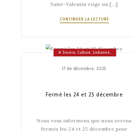
Saint-Valentin exige un [...]
14
CONTINUER LA LECTURE
FÉVRIER
–
LA
DATE
A Severa
,
Culture
,
Lisbonne
,
LA
Maison du Fado
PLUS
17 de décembre, 2025
ROMANTIQU
LE
LIEU
LE
Fermé les 24 et 25 décembre
PLUS
AUTHENTIQ
Nous vous informons que nous serons
fermés les 24 et 25 décembre pour