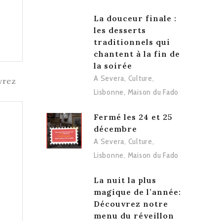
La douceur finale :
les desserts
traditionnels qui
chantent à la fin de
la soirée
A Severa
,
Culture
,
Lisbonne
,
Maison du Fado
NELS
Fermé les 24 et 25
décembre
A Severa
,
Culture
,
Lisbonne
,
Maison du Fado
La nuit la plus
magique de l’année:
Découvrez notre
menu du réveillon