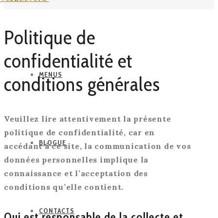
Politique de
confidentialité et
MENUS
conditions générales
Veuillez lire attentivement la présente
politique de confidentialité, car en
BLOGUE
accédant à ce site, la communication de vos
données personnelles implique la
connaissance et l’acceptation des
conditions qu’elle contient.
CONTACTS
Qui est responsable de la collecte et