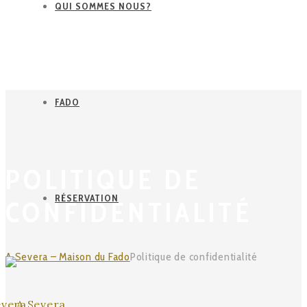
QUI SOMMES NOUS?
FADO
POLITIQUE DE
RÉSERVATION
CONFIDENTIALITÉ
A Severa – Maison du Fado
Politique de confidentialité