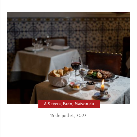
FADO
EST-
IL
PERÇU
EN
DEHORS
DU
PORTUGAL?
A Severa
,
Fado
,
Maison du
Fado
,
Musique
15 de juillet, 2022