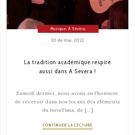
Musique
,
A Severa
,
Culture
,
Fado
,
Maison du
30 de mai, 2022
Fado
La tradition académique respire
aussi dans A Severa !
Samedi dernier, nous avons eu l'honneur
de recevoir dans nos locaux des éléments
du JurisTuna, de [...]
LA
CONTINUER LA LECTURE
TRADITION