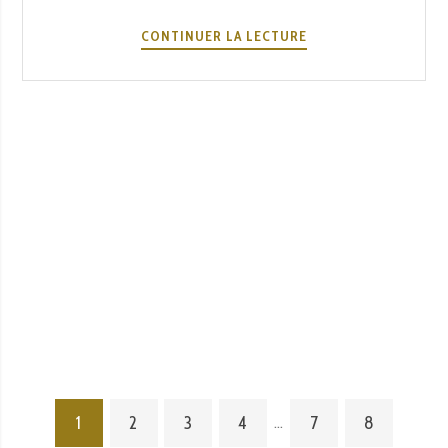
LE
CONTINUER LA LECTURE
FADO
ET
LE
VIN
:
L’ACCORD
PARFAIT
CHEZ
A
SEVERA
1
2
3
4
7
8
…