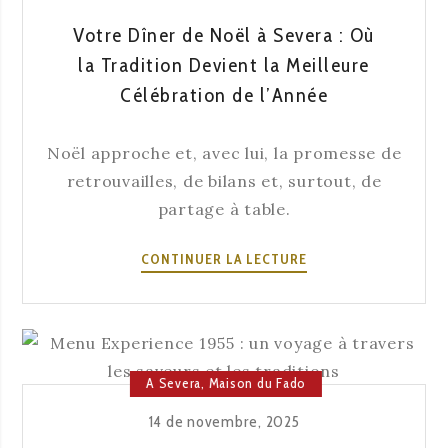
NOTRE
MENU
Votre Dîner de Noël à Severa : Où
DU
la Tradition Devient la Meilleure
RÉVEILLON
Célébration de l’Année
DU
NOUVEL
AN
Noël approche et, avec lui, la promesse de
retrouvailles, de bilans et, surtout, de
partage à table.
VOTRE
CONTINUER LA LECTURE
DÎNER
DE
NOËL
À
SEVERA
A Severa
,
Maison du Fado
:
14 de novembre, 2025
OÙ