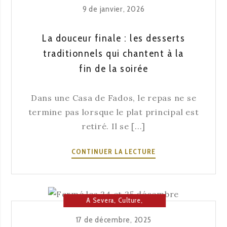
Lisbonne
,
Maison du Fado
9 de janvier, 2026
ROMANTIQUE.
LE
LIEU
La douceur finale : les desserts
LE
traditionnels qui chantent à la
PLUS
fin de la soirée
AUTHENTIQUE.
Dans une Casa de Fados, le repas ne se
termine pas lorsque le plat principal est
retiré. Il se [...]
LA
CONTINUER LA LECTURE
DOUCEUR
FINALE
:
LES
A Severa
,
Culture
,
DESSERTS
Lisbonne
,
Maison du Fado
17 de décembre, 2025
TRADITIONNELS