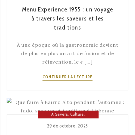
LA
TRADITION
Menu Experience 1955 : un voyage
DEVIENT
à travers les saveurs et les
LA
traditions
MEILLEURE
CÉLÉBRATION
DE
À une époque où la gastronomie devient
L’ANNÉE
de plus en plus un art de fusion et de
réinvention, le « [...]
MENU
CONTINUER LA LECTURE
EXPERIENCE
1955
:
UN
VOYAGE
A Severa
,
Culture
,
À
Lisbonne
,
Maison du Fado
29 de octobre, 2025
TRAVERS
LES