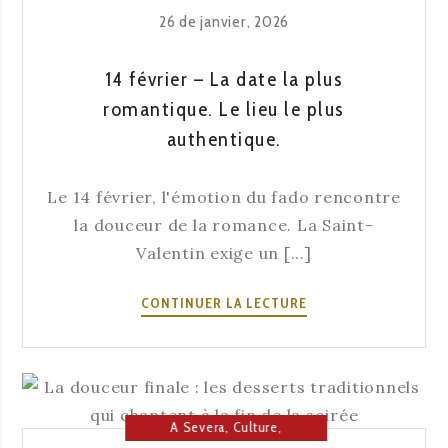
Lisbonne
,
Maison du Fado
26 de janvier, 2026
14 février – La date la plus
romantique. Le lieu le plus
authentique.
Le 14 février, l'émotion du fado rencontre
la douceur de la romance. La Saint-
Valentin exige un [...]
14
CONTINUER LA LECTURE
FÉVRIER
–
LA
DATE
LA
A Severa
,
Culture
,
PLUS