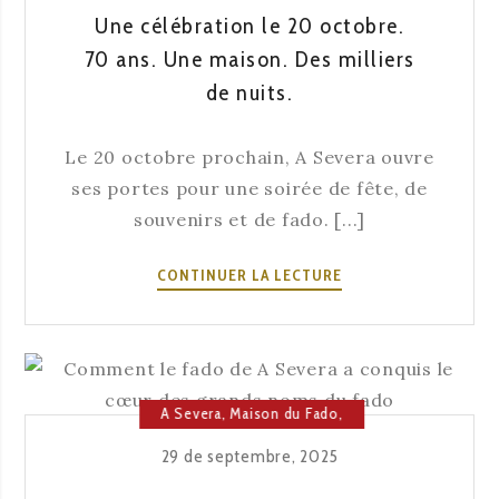
SAVEURS
Une célébration le 20 octobre.
ET
70 ans. Une maison. Des milliers
TRADITION
de nuits.
À
LISBONNE
Le 20 octobre prochain, A Severa ouvre
ses portes pour une soirée de fête, de
souvenirs et de fado. [...]
UNE
CONTINUER LA LECTURE
CÉLÉBRATION
LE
20
OCTOBRE.
70
A Severa
,
Maison du Fado
,
ANS.
Musique
29 de septembre, 2025
UNE
MAISON.