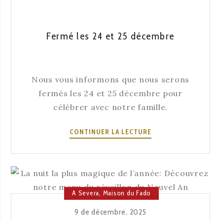
QUI
CHANTENT
À
Fermé les 24 et 25 décembre
LA
FIN
DE
Nous vous informons que nous serons
LA
SOIRÉE
fermés les 24 et 25 décembre pour
célébrer avec notre famille.
FERMÉ
CONTINUER LA LECTURE
LES
24
ET
25
DÉCEMBRE
A Severa
,
Maison du Fado
9 de décembre, 2025