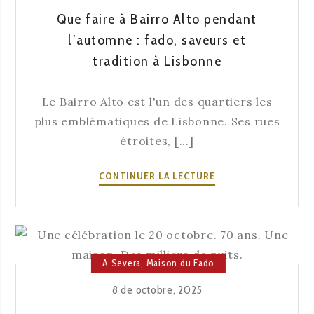
SAVEURS
Que faire à Bairro Alto pendant
ET
l’automne : fado, saveurs et
LES
tradition à Lisbonne
TRADITIONS
Le Bairro Alto est l'un des quartiers les
plus emblématiques de Lisbonne. Ses rues
étroites, [...]
QUE
CONTINUER LA LECTURE
FAIRE
À
BAIRRO
ALTO
PENDANT
A Severa
,
Maison du Fado
L’AUTOMNE
8 de octobre, 2025
:
FADO,