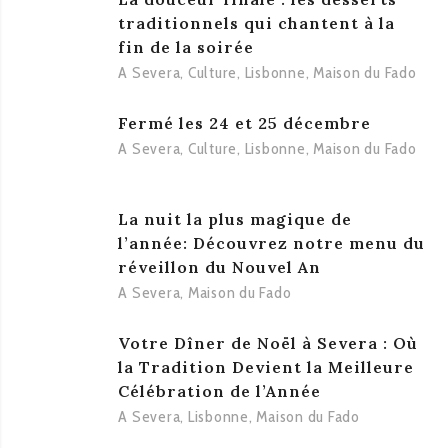
traditionnels qui chantent à la
fin de la soirée
A Severa
,
Culture
,
Lisbonne
,
Maison du Fado
Fermé les 24 et 25 décembre
A Severa
,
Culture
,
Lisbonne
,
Maison du Fado
La nuit la plus magique de
l’année: Découvrez notre menu du
réveillon du Nouvel An
A Severa
,
Maison du Fado
Votre Dîner de Noël à Severa : Où
la Tradition Devient la Meilleure
Célébration de l’Année
A Severa
,
Lisbonne
,
Maison du Fado