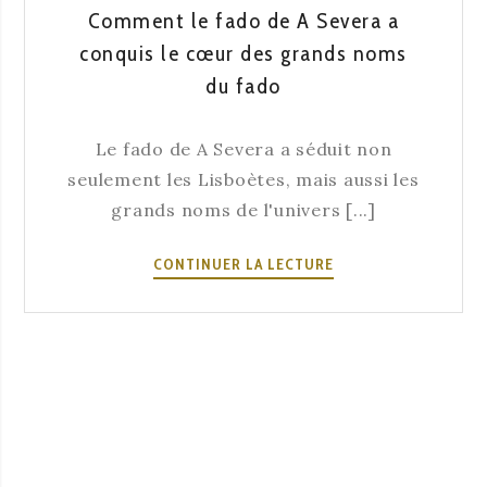
DES
Comment le fado de A Severa a
MILLIERS
conquis le cœur des grands noms
DE
du fado
NUITS.
Le fado de A Severa a séduit non
seulement les Lisboètes, mais aussi les
grands noms de l'univers [...]
COMMENT
CONTINUER LA LECTURE
LE
FADO
DE
A
SEVERA
A
CONQUIS
LE