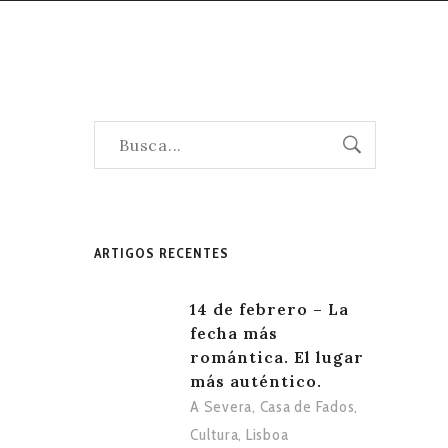
ARTIGOS RECENTES
14 de febrero – La
fecha más
romántica. El lugar
más auténtico.
A Severa
,
Casa de Fados
,
Cultura
,
Lisboa