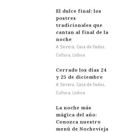
El dulce final: los
postres
tradicionales que
cantan al final de la
noche
A Severa
,
Casa de Fados
,
Cultura
,
Lisboa
Cerrado los días 24
y 25 de diciembre
A Severa
,
Casa de Fados
,
Cultura
,
Lisboa
La noche más
mágica del año:
Conozca nuestro
menú de Nochevieja