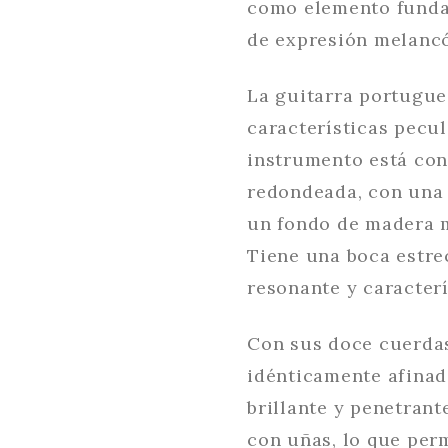
como elemento fundam
de expresión melancó
La guitarra portugue
características pecu
instrumento está con
redondeada, con una 
un fondo de madera m
Tiene una boca estrec
resonante y caracterí
Con sus doce cuerdas
idénticamente afinad
brillante y penetrant
con uñas, lo que per