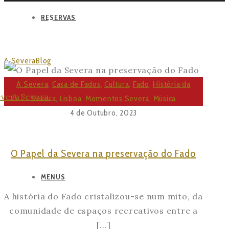
RESERVAS
FADO
A Severa
Blog
Archive by Category "Fado"
Page 2
A Severa
,
Casa de Fados
,
Cultura
,
Fado
,
História da
Severa
,
Lisboa
,
Momentos Severa
,
Música
4 de Outubro, 2023
O Papel da Severa na preservação do Fado
MENUS
A história do Fado cristalizou-se num mito, da
comunidade de espaços recreativos entre a
[...]