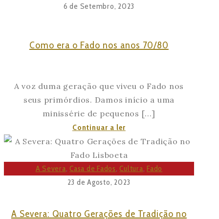
se
6 de Setembro, 2023
procura
numa
Como era o Fado nos anos 70/80
casa
de
Fados?
A voz duma geração que viveu o Fado nos
seus primórdios. Damos início a uma
minissérie de pequenos [...]
Como
Continuar a ler
era
o
Fado
A Severa
,
Casa de Fados
,
Cultura
,
Fado
nos
23 de Agosto, 2023
anos
70/80
A Severa: Quatro Gerações de Tradição no