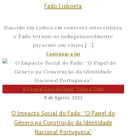
Fado Lisboeta
Nascido em Lisboa em contexto oitocentista,
o Fado tornou-se indispensavelmente
presente em vários [...]
A
Continuar a ler
Severa:
Quatro
Gerações
de
A Severa
,
Casa de Fados
,
Cultura
,
Fado
Tradição
8 de Agosto, 2023
no
O Impacto Social do Fado: “O Papel do
Fado
Género na Construção da Identidade
Lisboeta
Nacional Portuguesa”