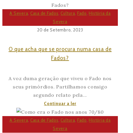
como
dinamizador
A Severa
,
Casa de Fados
,
Cultura
,
Fado
,
História da
do
Severa
Turismo
20 de Setembro, 2023
Cultural
O que acha que se procura numa casa de
Fados?
A voz duma geração que viveu o Fado nos
seus primórdios. Partilhamos consigo
segundo relato pela...
O
Continuar a ler
que
acha
A Severa
,
Casa de Fados
,
Cultura
,
Fado
,
História da
que
Severa