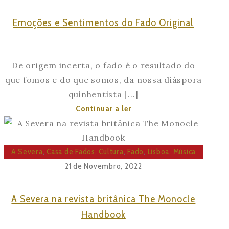
Maria
Emoções e Sentimentos do Fado Original
Severa
De origem incerta, o fado é o resultado do
que fomos e do que somos, da nossa diáspora
quinhentista [...]
Emoções
Continuar a ler
e
Sentimentos
do
A Severa
,
Casa de Fados
,
Cultura
,
Fado
,
Lisboa
,
Música
Fado
21 de Novembro, 2022
Original
A Severa na revista britânica The Monocle
Handbook