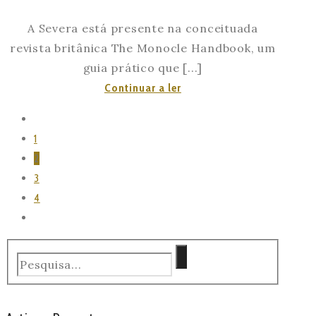
A Severa está presente na conceituada
revista britânica The Monocle Handbook, um
guia prático que [...]
A
Continuar a ler
Severa
na
1
revista
2
britânica
3
The
4
Monocle
Handbook