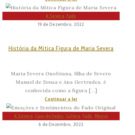
do
Nacional
Bairro
A Severa
,
Fado
Portuguesa”
Alto
19 de Dezembro, 2022
História da Mítica Figura de Maria Severa
Maria Severa Onofriana, filha de Severo
Manuel de Sousa e Ana Gertrudes, é
conhecida como a figura [...]
História
Continuar a ler
da
Mítica
A Severa
,
Casa de Fados
,
Cultura
,
Fado
,
Música
Figura
6 de Dezembro, 2022
de