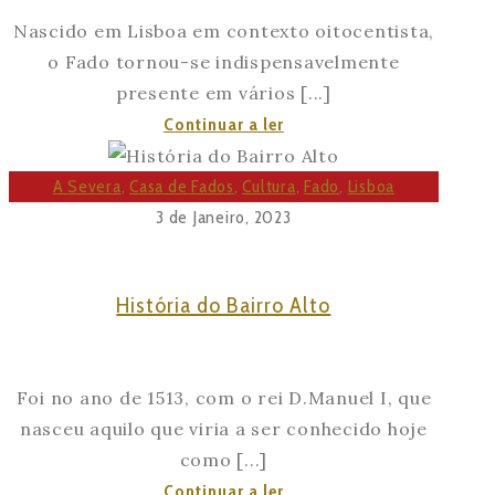
Nascido em Lisboa em contexto oitocentista,
o Fado tornou-se indispensavelmente
presente em vários [...]
O
Continuar a ler
Impacto
Social
A Severa
,
Casa de Fados
,
Cultura
,
Fado
,
Lisboa
do
3 de Janeiro, 2023
Fado:
“O
História do Bairro Alto
Papel
do
Género
Foi no ano de 1513, com o rei D.Manuel I, que
na
nasceu aquilo que viria a ser conhecido hoje
Construção
como [...]
da
História
Continuar a ler
Identidade