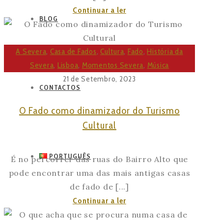
O
Continuar a ler
BLOG
Papel
da
Severa
A Severa
,
Casa de Fados
,
Cultura
,
Fado
,
História da
na
Severa
,
Lisboa
,
Momentos Severa
,
Música
preservação
21 de Setembro, 2023
CONTACTOS
do
Fado
O Fado como dinamizador do Turismo
Cultural
PORTUGUÊS
É no percorrer das ruas do Bairro Alto que
pode encontrar uma das mais antigas casas
de fado de [...]
O
Continuar a ler
Fado