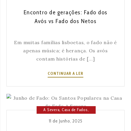
Encontro de gerações: Fado dos
Avós vs Fado dos Netos
Em muitas famílias lisboetas, o fado não é
apenas música; é herança. Os avós
contam histórias de [...]
ENCONTRO
CONTINUAR A LER
DE
GERAÇÕES:
FADO
DOS
AVÓS
A Severa
,
Casa de Fados
,
VS
Cultura
,
Lisboa
11 de Junho, 2025
FADO
DOS