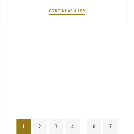
CELEBRE
CONTINUAR A LER
A
PÁSCOA
COM
UM
JANTAR
ESPECIAL
N’A
SEVERA
1
2
3
4
6
7
…