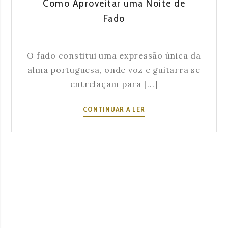
Como Aproveitar uma Noite de
FADO
Fado
A
SEVERA
O fado constitui uma expressão única da
alma portuguesa, onde voz e guitarra se
entrelaçam para [...]
COMO
CONTINUAR A LER
APROVEITAR
UMA
NOITE
DE
FADO