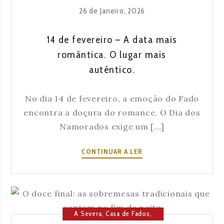
Cultura
,
Lisboa
26 de Janeiro, 2026
14 de fevereiro – A data mais
romântica. O lugar mais
autêntico.
No dia 14 de fevereiro, a emoção do Fado
encontra a doçura do romance. O Dia dos
Namorados exige um [...]
14
CONTINUAR A LER
DE
FEVEREIRO
–
A
DATA
A Severa
,
Casa de Fados
,
MAIS