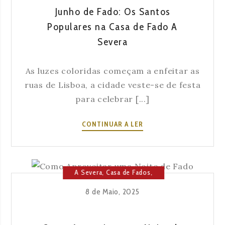
NETOS
Junho de Fado: Os Santos
Populares na Casa de Fado A
Severa
As luzes coloridas começam a enfeitar as
ruas de Lisboa, a cidade veste-se de festa
para celebrar [...]
JUNHO
CONTINUAR A LER
DE
FADO:
OS
SANTOS
A Severa
,
Casa de Fados
,
POPULARES
Cultura
,
Lisboa
8 de Maio, 2025
NA
CASA
DE