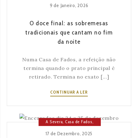
Cultura
,
Lisboa
9 de Janeiro, 2026
ROMÂNTICA.
O
LUGAR
O doce final: as sobremesas
MAIS
tradicionais que cantam no fim
AUTÊNTICO.
da noite
Numa Casa de Fados, a refeição não
termina quando o prato principal é
retirado. Termina no exato [...]
O
CONTINUAR A LER
DOCE
FINAL:
AS
SOBREMESAS
A Severa
,
Casa de Fados
,
TRADICIONAIS
Cultura
,
Lisboa
17 de Dezembro, 2025
QUE