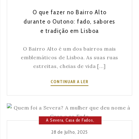
O que fazer no Bairro Alto
durante o Outono: fado, sabores
e tradição em Lisboa
O Bairro Alto é um dos bairros mais
emblemáticos de Lisboa. As suas ruas
estreitas, cheias de vida [...]
O
CONTINUAR A LER
QUE
FAZER
NO
BAIRRO
ALTO
A Severa
,
Casa de Fados
,
DURANTE
Cultura
,
Fado
,
História da
28 de Julho, 2025
O
Severa