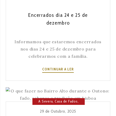
CANTAM
NO
Encerrados dia 24 e 25 de
FIM
dezembro
DA
NOITE
Informamos que estaremos encerrados
nos dias 24 e 25 de dezembro para
celebrarmos com a família.
ENCERRADOS
CONTINUAR A LER
DIA
24
E
25
DE
A Severa
,
Casa de Fados
,
DEZEMBRO
Cultura
,
Lisboa
29 de Outubro, 2025