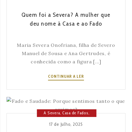
OUTONO:
FADO,
Quem foi a Severa? A mulher que
SABORES
deu nome à Casa e ao Fado
E
TRADIÇÃO
EM
LISBOA
Maria Severa Onofriana, filha de Severo
Manuel de Sousa e Ana Gertrudes, é
conhecida como a figura [...]
QUEM
CONTINUAR A LER
FOI
A
SEVERA?
A
MULHER
A Severa
,
Casa de Fados
,
QUE
Cultura
,
Lisboa
17 de Julho, 2025
DEU