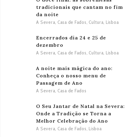
tradicionais que cantam no fim
da noite
A Severa
,
Casa de Fados
,
Cultura
,
Lisboa
Encerrados dia 24 e 25 de
dezembro
A Severa
,
Casa de Fados
,
Cultura
,
Lisboa
A noite mais mágica do ano:
Conheça o nosso menu de
Passagem de Ano
A Severa
,
Casa de Fados
O Seu Jantar de Natal na Severa:
Onde a Tradição se Torna a
Melhor Celebração do Ano
A Severa
,
Casa de Fados
,
Lisboa