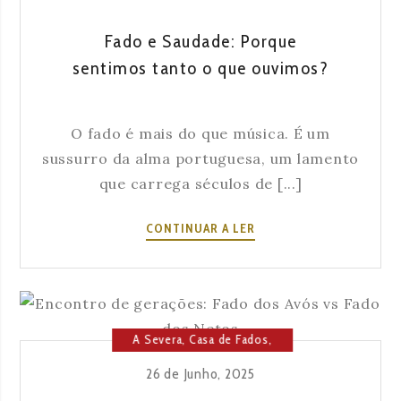
NOME
À
Fado e Saudade: Porque
CASA
sentimos tanto o que ouvimos?
E
AO
FADO
O fado é mais do que música. É um
sussurro da alma portuguesa, um lamento
que carrega séculos de [...]
FADO
CONTINUAR A LER
E
SAUDADE:
PORQUE
SENTIMOS
TANTO
A Severa
,
Casa de Fados
,
O
Cultura
,
Lisboa
26 de Junho, 2025
QUE
OUVIMOS?