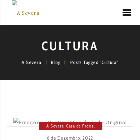
CULTURA
A Severa
Blog
Posts Tagged "Cultura"
A Severa
,
Casa de Fados
,
Cultura
,
Fado
,
Música
6 de Dezembro, 2022