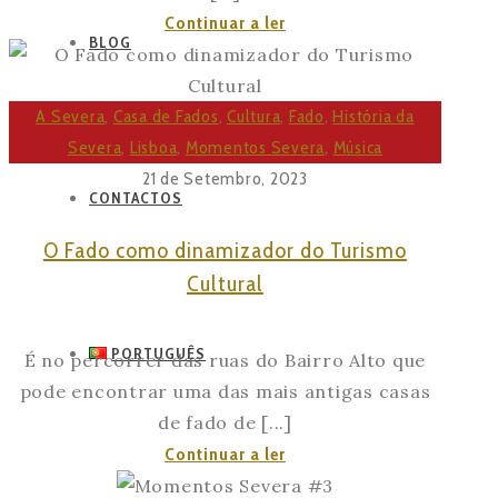
O
Continuar a ler
BLOG
Papel
da
Severa
A Severa
,
Casa de Fados
,
Cultura
,
Fado
,
História da
na
Severa
,
Lisboa
,
Momentos Severa
,
Música
preservação
21 de Setembro, 2023
CONTACTOS
do
Fado
O Fado como dinamizador do Turismo
Cultural
PORTUGUÊS
É no percorrer das ruas do Bairro Alto que
pode encontrar uma das mais antigas casas
de fado de [...]
O
Continuar a ler
Fado