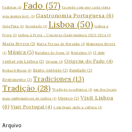
Fado
(57)
Fadistas
(1)
fazendo com que cada visita
Gastronomia Portuguesa
(6)
seja memorável.
(1)
Lisboa
(50)
JurisTuna
(1)
Juventude
(1)
Lisboa à
Prova
(1)
Lisboa à Prova - Concurso Gastronómico 2023-2024
(1)
Maria Severa
(2)
Maria Teresa de Noronha
(1)
Momentos Severa
Música
(5)
O que
(1)
Natalino de Jesus
(1)
Nostalgia
(1)
Origens do Fado
(4)
visitar em Lisboa
(2)
Origem
(1)
Santo António
(2)
Saudade
(2)
Richard Nixon
(1)
Tradiciones
(13)
Sentimento
(2)
Tradição
(28)
Tradição Académica
(1)
um dos locais
Visit Lisboa
Unesco
(2)
mais emblemáticos de Lisboa
(1)
(6)
Visit Portugal
(4)
é um lugar onde a cultura
(1)
Arquivo