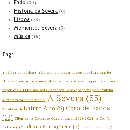
Fado
(34)
História da Severa
(6)
Lisboa
(58)
Momentos Severa
(5)
Música
(19)
Tags
a beleza da música tradicional e a simpatia dos seus funcionários
(1)
a gastronomia e a hospitalidade unem-se para proporcionar uma
experiência única aos seus visitantes. Este espaço mágico combina
A Severa
(55)
a excelência da comida
(1)
Casa de Fados
Bairro Alto
(9)
Bacalhau
(1)
(13)
Clientes
(1)
Concurso Gastronómico 2023-2024
(1)
Cor
(1)
Cultura Portuguesa
(5)
Cultura
(1)
Elevador da Bica
(1)