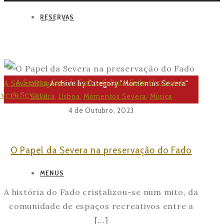
RESERVAS
MOMENTOS
SEVERA
A Severa
,
Casa de Fados
,
Cultura
,
Fado
,
História da
A Severa
Blog
Archive by Category "Momentos Severa"
Severa
,
Lisboa
,
Momentos Severa
,
Música
4 de Outubro, 2023
O Papel da Severa na preservação do Fado
MENUS
A história do Fado cristalizou-se num mito, da
comunidade de espaços recreativos entre a
[...]