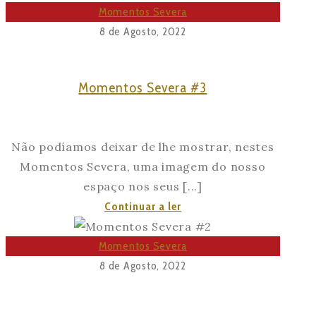
como
Momentos Severa
dinamizador
8 de Agosto, 2022
do
Turismo
Momentos Severa #3
Cultural
Não podíamos deixar de lhe mostrar, nestes
Momentos Severa, uma imagem do nosso
espaço nos seus [...]
Momentos
Continuar a ler
Severa
#3
Momentos Severa
8 de Agosto, 2022