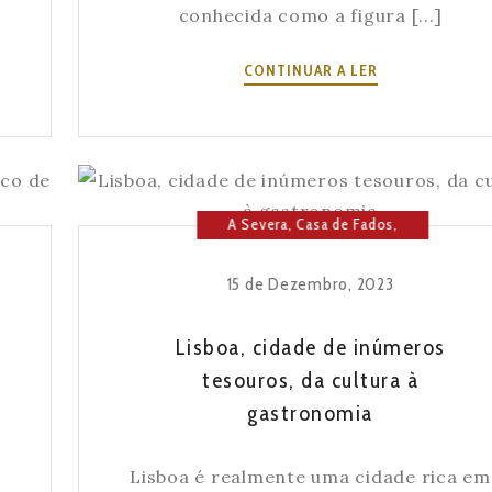
conhecida como a figura [...]
QUEM
CONTINUAR A LER
FOI
A
SEVERA?
A
MULHER
A Severa
,
Casa de Fados
,
O
QUE
Cultura
,
Fado
,
História da
DEU
Severa
,
Lisboa
,
Música
NOME
15 de Dezembro, 2023
À
CASA
Lisboa, cidade de inúmeros
E
tesouros, da cultura à
AO
gastronomia
FADO
Lisboa é realmente uma cidade rica em