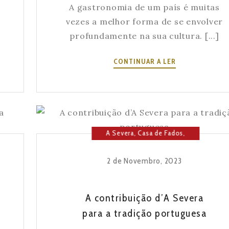
A gastronomia de um país é muitas
vezes a melhor forma de se envolver
profundamente na sua cultura. [...]
CADA
CONTINUAR A LER
REFEIÇÃO
N’A
SEVERA
É
UMA
A Severa
,
Casa de Fados
,
CELEBRAÇÃO
Cultura
,
Fado
,
História da
DA
Severa
,
Lisboa
,
Música
CULTURA
2 de Novembro, 2023
PORTUGUESA
A contribuição d’A Severa
para a tradição portuguesa