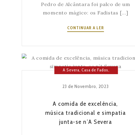
Pedro de Alcântara foi palco de um
momento mágico: os Fadistas [...]
O
CONTINUAR A LER
JARDIM
DE
SÃO
PEDRO
DE
A Severa
,
Casa de Fados
,
ALCÂNTARA
Cultura
,
Fado
,
História da
FOI
Severa
,
Lisboa
,
Música
PALCO
23 de Novembro, 2023
DE
UM
A comida de excelência,
MOMENTO
música tradicional e simpatia
MÁGICO
junta-se n’A Severa