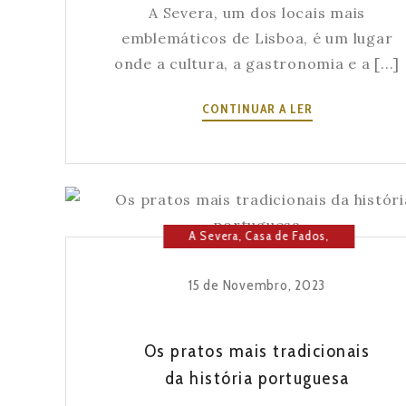
A Severa, um dos locais mais
emblemáticos de Lisboa, é um lugar
onde a cultura, a gastronomia e a [...]
A
CONTINUAR A LER
COMIDA
DE
EXCELÊNCIA,
MÚSICA
TRADICIONAL
A Severa
,
Casa de Fados
,
E
Cultura
,
Fado
,
História da
SIMPATIA
Severa
,
Lisboa
,
Música
JUNTA-
15 de Novembro, 2023
SE
N’A
SEVERA
Os pratos mais tradicionais
da história portuguesa