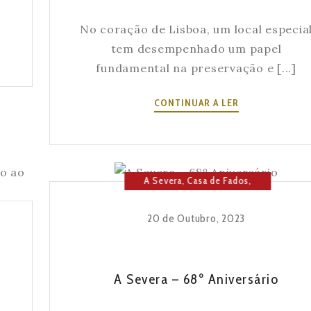
No coração de Lisboa, um local especia
tem desempenhado um papel
fundamental na preservação e [...]
A
CONTINUAR A LER
CONTRIBUIÇÃ
D’A
SEVERA
PARA
A Severa
,
Casa de Fados
,
A
Cultura
,
Fado
,
Lisboa
TRADIÇÃO
20 de Outubro, 2023
PORTUGUESA
A Severa – 68º Aniversário