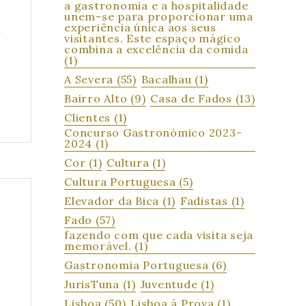
a gastronomia e a hospitalidade
unem-se para proporcionar uma
experiência única aos seus
l
visitantes. Este espaço mágico
combina a excelência da comida
(1)
A Severa
(55)
Bacalhau
(1)
Bairro Alto
(9)
Casa de Fados
(13)
O
Clientes
(1)
Concurso Gastronómico 2023-
2024
(1)
Cor
(1)
Cultura
(1)
Cultura Portuguesa
(5)
Elevador da Bica
(1)
Fadistas
(1)
Fado
(57)
fazendo com que cada visita seja
memorável.
(1)
Gastronomia Portuguesa
(6)
JurisTuna
(1)
Juventude
(1)
Lisboa
(50)
Lisboa à Prova
(1)