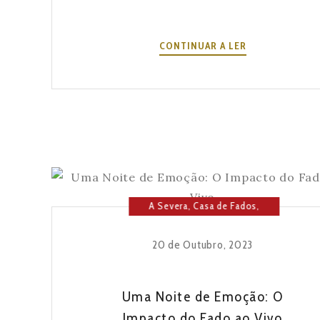
OS
CONTINUAR A LER
PRATOS
MAIS
TRADICIONAIS
DA
HISTÓRIA
PORTUGUESA
A Severa
,
Casa de Fados
,
Cultura
,
Fado
,
Lisboa
,
Música
20 de Outubro, 2023
Uma Noite de Emoção: O
Impacto do Fado ao Vivo