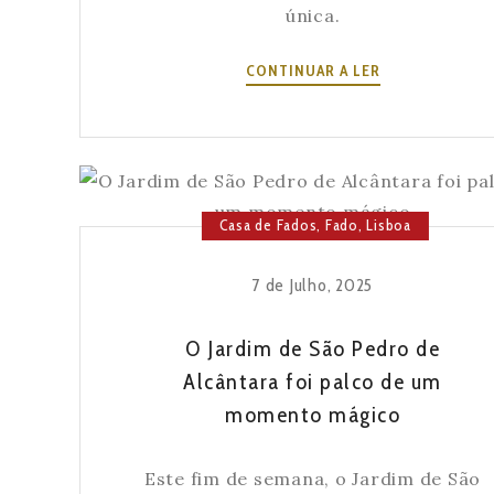
única.
O
CONTINUAR A LER
FADO
E
O
VINHO:
A
Casa de Fados
,
Fado
,
Lisboa
HARMONIZAÇÃ
PERFEITA
N’A
7 de Julho, 2025
SEVERA
O Jardim de São Pedro de
Alcântara foi palco de um
momento mágico
Este fim de semana, o Jardim de São