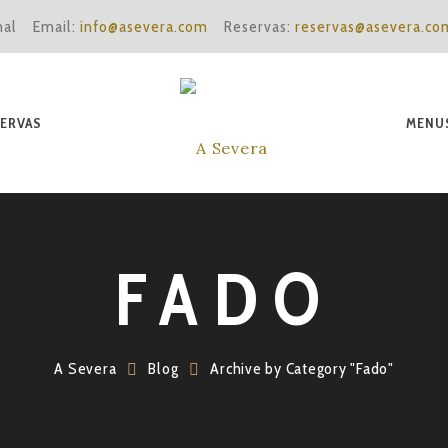
nal
Email:
info@asevera.com
Reservas:
reservas@asevera.co
ERVAS
MENU
FADO
A Severa
Blog
Archive by Category "Fado"