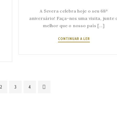
A Severa celebra hoje o seu 68º
e
aniversário! Faça-nos uma visita, junte 
melhor que o nosso país [...]
A
CONTINUAR A LER
SEVERA
–
68º
ANIVERSÁRIO
2
3
4