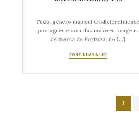
Fado, género musical tradicionalment
português e uma das maiores imagens
de marca de Portugal no [...]
UMA
CONTINUAR A LER
NOITE
DE
EMOÇÃO:
O
IMPACTO
DO
1
FADO
AO
VIVO