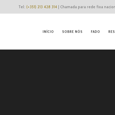
Tel:
(+351) 213 428 314
| Chamada para rede fixa nacio
INÍCIO
SOBRE NÓS
FADO
RES