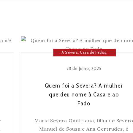
A Severa
,
Casa de Fados
,
Cultura
,
Fado
,
História da
Severa
28 de Julho, 2025
Quem foi a Severa? A mulher
que deu nome à Casa e ao
Fado
-
Maria Severa Onofriana, filha de Sever
l
Manuel de Sousa e Ana Gertrudes, é