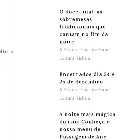
O doce final: as
sobremesas
tradicionais que
cantam no fim da
noite
A Severa
,
Casa de Fados
,
Cultura
,
Lisboa
Encerrados dia 24 e
25 de dezembro
A Severa
,
Casa de Fados
,
Cultura
,
Lisboa
A noite mais mágica
do ano: Conheça o
nosso menu de
Passagem de Ano