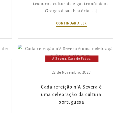
tesouros culturais e gastronómicos.
Graças à sua história [...]
LISBOA,
CONTINUAR A LER
CIDADE
DE
INÚMEROS
TESOUROS,
DA
A Severa
,
Casa de Fados
,
CULTURA
Cultura
,
Fado
,
História da
À
Severa
,
Lisboa
,
Música
GASTRONOMIA
22 de Novembro, 2023
Cada refeição n’A Severa é
uma celebração da cultura
portuguesa