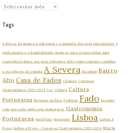
Arquivo
Tags
a beleza da música tradicional e a simpatia dos seus funcionários
a
gastronomia e a hospitalidade unem-se para proporcionar uma
experiência única aos seus visitantes. Este espaço mágico combina
A Severa
Bairro
a excelência da comida
Bacalhau
Casa de Fados
Alto
Clientes
Concurso
Cultura
Gastronómico 2023-2024
Cor
Cultura
Fado
Portuguesa
Elevador da Bica
Fadistas
fazendo
Gastronomia
com que cada visita seja memorável.
Lisboa
Portuguesa
JurisTuna
Juventude
Lisboa à
Maria
Prova
Lisboa à Prova - Concurso Gastronómico 2023-2024