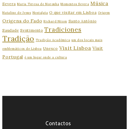
Música
Severa
Maria Teresa de Noronha
Momentos Severa
O que visitar em Lisboa
Natalino de Jesus
Nostalgia
Origem
Origens do Fado
Santo António
Richard Nixon
Tradiciones
Saudade
Sentimento
Tradição
Tradição Académica
um dos locais mais
Visit Lisboa
Visit
Unesco
emblemáticos de Lisboa
Portugal
é um lugar onde a cultura
Contactos