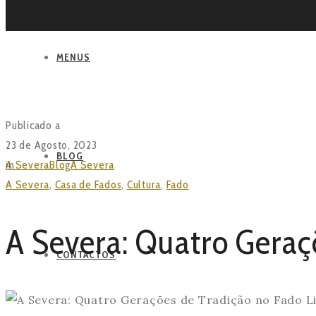
MENUS
BLOG
Publicado a
23 de Agosto, 2023
BLOG
in
A Severa
Blog
A Severa
A Severa: Quatro Gerações de Tradição n
A Severa
,
Casa de Fados
,
Cultura
,
Fado
A Severa: Quatro Geraç
CONTACTOS