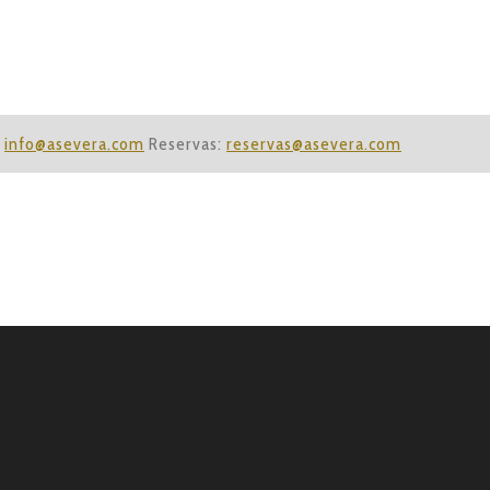
:
info@asevera.com
Reservas:
reservas@asevera.com