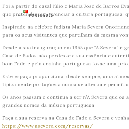
Foi a partir do casal Júlio e Maria José de Barros E
que pretendessem vivenciar a cultura portuguesa, qu
PORTUGUÊS
Inspirado na célebre fadista Maria Severa Onofriana,
para os seus visitantes que partilham da mesma vont
Desde a sua inauguração em 1955 que “A Severa” é g
Casa de Fados não perdesse a sua essência e autentic
bom Fado e pela cozinha portuguesa fosse uma prior
Este espaço proporciona, desde sempre, uma atmosf
tipicamente portuguesa nunca se alterou e permitiu
Os anos passam e continua a ser n’A Severa que os
grandes nomes da música portuguesa.
Faça a sua reserva na Casa de Fado a Severa e venh
https://www.asevera.com/reservas/