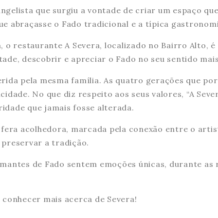
vangelista que surgiu a vontade de criar um espaço qu
e abraçasse o Fado tradicional e a típica gastronomi
 o restaurante A Severa, localizado no Bairro Alto, é 
ade, descobrir e apreciar o Fado no seu sentido mai
erida pela mesma família. As quatro gerações que po
idade. No que diz respeito aos seus valores, “A Sever
idade que jamais fosse alterada.
era acolhedora, marcada pela conexão entre o artist
 preservar a tradição.
 amantes de Fado sentem emoções únicas, durante as
a conhecer mais acerca de Severa!