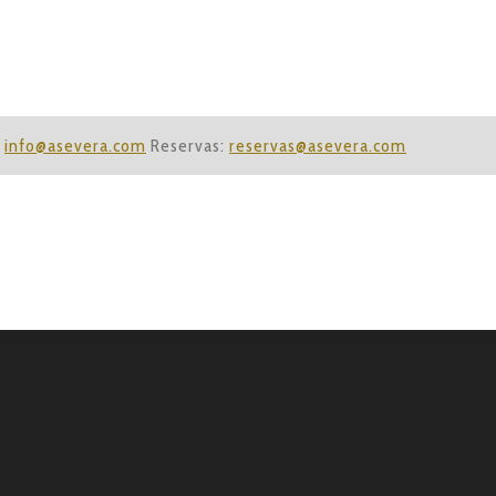
:
info@asevera.com
Reservas:
reservas@asevera.com