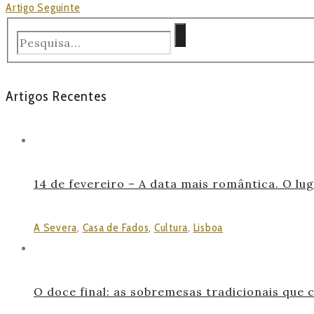
Artigo Seguinte
Artigos Recentes
14 de fevereiro – A data mais romântica. O lu
A Severa
,
Casa de Fados
,
Cultura
,
Lisboa
O doce final: as sobremesas tradicionais que 