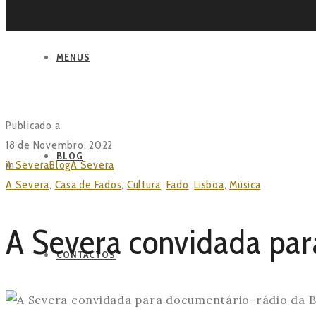
MENUS
BLOG
Publicado a
18 de Novembro, 2022
BLOG
in
A Severa
Blog
A Severa
A Severa convidada para documentário-rá
A Severa
,
Casa de Fados
,
Cultura
,
Fado
,
Lisboa
,
Música
A Severa convidada pa
CONTACTOS