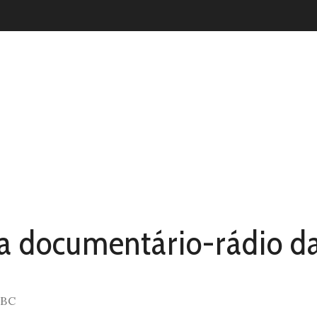
dio da BBC
ra documentário-rádio d