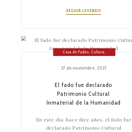
EXPERIENCIAS
SEGUIR LEYENDO
DE
VERANO
EN
A
SEVERA
Casa de Fados
,
Cultura
,
Fado
,
Música
27 de noviembre, 2021
El fado fue declarado
Patrimonio Cultural
Inmaterial de la Humanidad
En este día, hace diez años, el fado fue
declarado Patrimonio Cultural