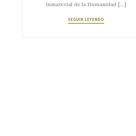
Inmaterial de la Humanidad [...]
EL
SEGUIR LEYENDO
FADO
FUE
DECLARADO
PATRIMONIO
CULTURAL
INMATERIAL
DE
LA
HUMANIDAD