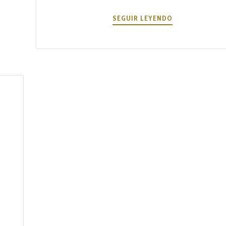
1
SEGUIR LEYENDO
DE
OCTUBRE
DÍA
MUNDIAL
DE
LA
MÚSICA