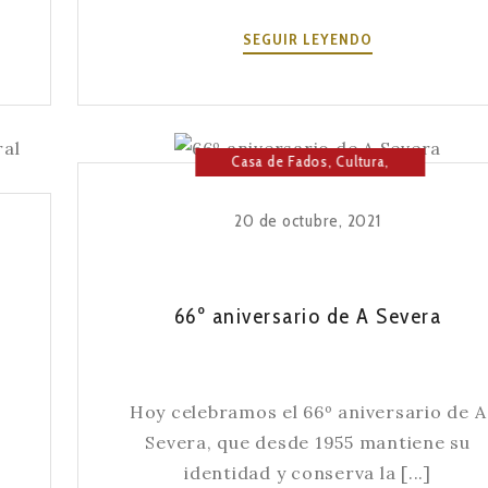
LOS
SEGUIR LEYENDO
ORÍGENES
DEL
FADO
Casa de Fados
,
Cultura
,
Fado
,
Música
20 de octubre, 2021
66º aniversario de A Severa
Hoy celebramos el 66º aniversario de A
Severa, que desde 1955 mantiene su
identidad y conserva la [...]