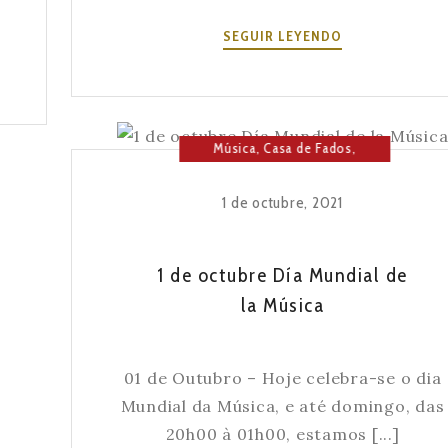
66º
SEGUIR LEYENDO
ANIVERSARIO
DE
A
SEVERA
Música
,
Casa de Fados
,
Cultura
,
Fado
1 de octubre, 2021
1 de octubre Día Mundial de
la Música
01 de Outubro – Hoje celebra-se o dia
Mundial da Música, e até domingo, das
20h00 à 01h00, estamos [...]