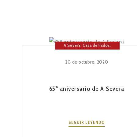
A Severa
,
Casa de Fados
,
Cultura
,
Fado
,
Música
20 de octubre, 2020
65º aniversario de A Severa
65º
SEGUIR LEYENDO
ANIVERSARIO
DE