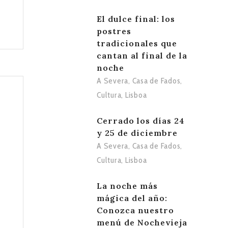
El dulce final: los
postres
tradicionales que
cantan al final de la
noche
A Severa
,
Casa de Fados
,
Cultura
,
Lisboa
Cerrado los días 24
y 25 de diciembre
A Severa
,
Casa de Fados
,
Cultura
,
Lisboa
La noche más
mágica del año:
Conozca nuestro
menú de Nochevieja