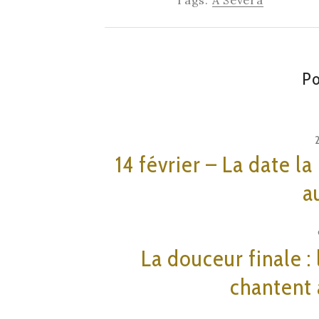
Tags:
A Severa
Po
14 février – La date la
a
La douceur finale : 
chantent à