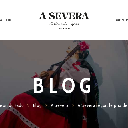
ATION
MENU
BLOG
ison du Fado
Blog
A Severa
A Severa reçoit le prix de