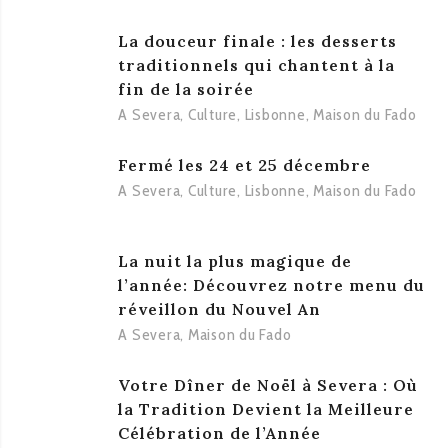
La douceur finale : les desserts
traditionnels qui chantent à la
fin de la soirée
A Severa
,
Culture
,
Lisbonne
,
Maison du Fado
Fermé les 24 et 25 décembre
A Severa
,
Culture
,
Lisbonne
,
Maison du Fado
La nuit la plus magique de
l’année: Découvrez notre menu du
réveillon du Nouvel An
A Severa
,
Maison du Fado
Votre Dîner de Noël à Severa : Où
la Tradition Devient la Meilleure
Célébration de l’Année