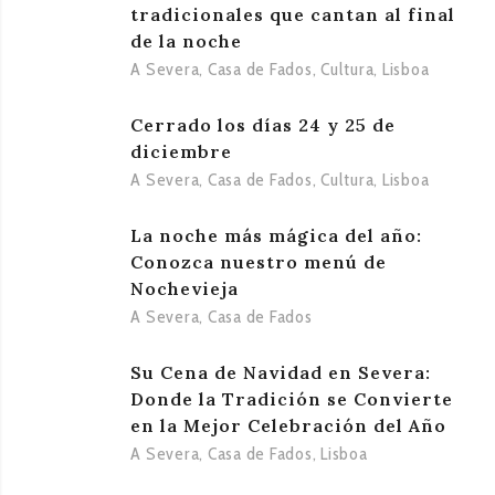
tradicionales que cantan al final
de la noche
A Severa
,
Casa de Fados
,
Cultura
,
Lisboa
Cerrado los días 24 y 25 de
diciembre
A Severa
,
Casa de Fados
,
Cultura
,
Lisboa
La noche más mágica del año:
Conozca nuestro menú de
Nochevieja
A Severa
,
Casa de Fados
Su Cena de Navidad en Severa:
Donde la Tradición se Convierte
en la Mejor Celebración del Año
A Severa
,
Casa de Fados
,
Lisboa