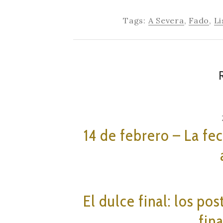
Tags:
A Severa
,
Fado
,
Li
14 de febrero – La fe
El dulce final: los po
fin