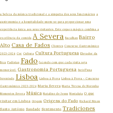
a beleza da música tradicional e a simpatia dos seus funcionários
a
gastronomia e a hospitalidade unem-se para proporcionar uma
experiência única aos seus visitantes. Este espaço mágico combina a
A Severa
Bairro
excelência da comida
Bacalhau
Casa de Fados
Alto
Clientes
Concurso Gastronómico
Cultura Portuguesa
2023-2024
Cor
Cultura
Elevador da
Fado
Bica
Fadistas
fazendo com que cada visita seja
Gastronomia Portuguesa
memorável.
JurisTuna
Lisboa
Juventude
Lisboa à Prova
Lisboa à Prova - Concurso
Maria Severa
Gastronómico 2023-2024
Maria Teresa de Noronha
Música
O que
Momentos Severa
Natalino de Jesus
Nostalgia
Origens do Fado
visitar em Lisboa
Origem
Richard Nixon
Tradiciones
Santo António
Saudade
Sentimento