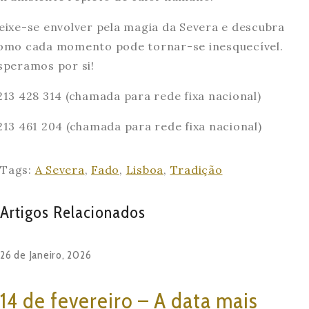
eixe-se envolver pela magia da Severa e descubra
omo cada momento pode tornar-se inesquecível.
speramos por si!
213 428 314 (chamada para rede fixa nacional)
213 461 204 (chamada para rede fixa nacional)
Tags:
A Severa
,
Fado
,
Lisboa
,
Tradição
Artigos Relacionados
26 de Janeiro, 2026
14 de fevereiro – A data mais