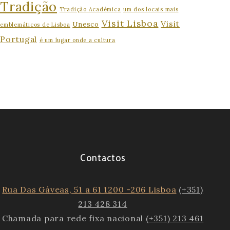
Tradição
Tradição Académica
um dos locais mais
Visit Lisboa
Visit
Unesco
emblemáticos de Lisboa
Portugal
é um lugar onde a cultura
Contactos
Rua Das Gáveas, 51 a 61 1200 -206 Lisboa
(+351)
213 428 314
Chamada para rede fixa nacional
(+351) 213 461