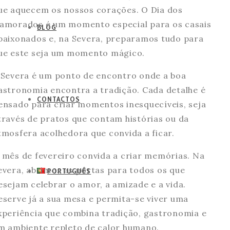
ue aquecem os nossos corações. O Dia dos
amorados é um momento especial para os casais
BLOG
paixonados e, na Severa, preparamos tudo para
ue este seja um momento mágico.
 Severa é um ponto de encontro onde a boa
astronomia encontra a tradição. Cada detalhe é
CONTACTOS
ensado para criar momentos inesquecíveis, seja
través de pratos que contam histórias ou da
tmosfera acolhedora que convida a ficar.
 mês de fevereiro convida a criar memórias. Na
evera, abrimos as portas para todos os que
PORTUGUÊS
esejam celebrar o amor, a amizade e a vida.
eserve já a sua mesa e permita-se viver uma
xperiência que combina tradição, gastronomia e
m ambiente repleto de calor humano.