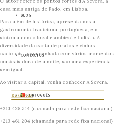
O autor refere os pontos fortes d’A Severa, a
casa mais antiga de Fado, em Lisboa.
BLOG
Para além de histórica, apresentamos a
gastronomia tradicional portuguesa, em
sintonia com o local e ambiente fadista. A
diversidade da carta de pratos e vinhos
nacionais, acompanhada com vários momentos
CONTACTOS
musicais durante a noite, são uma experiência
sem igual.
Ao visitar a capital, venha conhecer A Severa.
Reservas
PORTUGUÊS
+213 428 314 (chamada para rede fixa nacional)
+213 461 204 (chamada para rede fixa nacional)