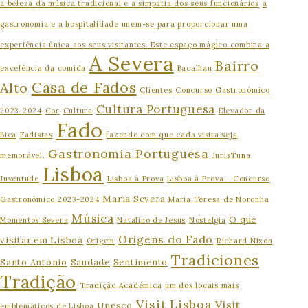
a beleza da música tradicional e a simpatia dos seus funcionários
a
gastronomia e a hospitalidade unem-se para proporcionar uma
experiência única aos seus visitantes. Este espaço mágico combina a
A Severa
Bairro
excelência da comida
Bacalhau
Casa de Fados
Alto
Clientes
Concurso Gastronómico
Cultura Portuguesa
2023-2024
Cor
Cultura
Elevador da
Fado
Bica
Fadistas
fazendo com que cada visita seja
Gastronomia Portuguesa
memorável.
JurisTuna
Lisboa
Juventude
Lisboa à Prova
Lisboa à Prova - Concurso
Maria Severa
Gastronómico 2023-2024
Maria Teresa de Noronha
Música
O que
Momentos Severa
Natalino de Jesus
Nostalgia
Origens do Fado
visitar em Lisboa
Origem
Richard Nixon
Tradiciones
Santo António
Saudade
Sentimento
Tradição
Tradição Académica
um dos locais mais
Visit Lisboa
Visit
Unesco
emblemáticos de Lisboa