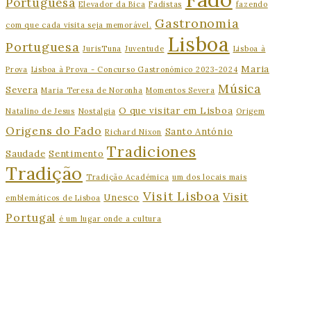
Portuguesa
Elevador da Bica
Fadistas
fazendo
Gastronomia
com que cada visita seja memorável.
Lisboa
Portuguesa
JurisTuna
Juventude
Lisboa à
Maria
Prova
Lisboa à Prova - Concurso Gastronómico 2023-2024
Música
Severa
Maria Teresa de Noronha
Momentos Severa
O que visitar em Lisboa
Natalino de Jesus
Nostalgia
Origem
Origens do Fado
Santo António
Richard Nixon
Tradiciones
Saudade
Sentimento
Tradição
Tradição Académica
um dos locais mais
Visit Lisboa
Visit
Unesco
emblemáticos de Lisboa
Portugal
é um lugar onde a cultura