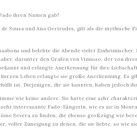
de Sousa und Ana Gertrudes, gilt als die mythische F
Lissabons und belebte die Abende vieler Einheimischer
aber, darunter den Grafen von Vimioso, der von ihre
 bekannt und erlangte Anerkennung für ihre Liebschaft
em kurzen Leben erlangte sie große Anerkennung. Es g
üllt ist. Diejenigen, die sie kannten, haben jedoch ih
imme wie keine andere. Sie hatte eine sehr charakteri
ne sehr interessante Fado-Sängerin, wie es sie in Mour
tüme Severa zu finden, die ebenso großzügig wie bere
, voller Zuneigung zu denen, die sie liebte, so wie si