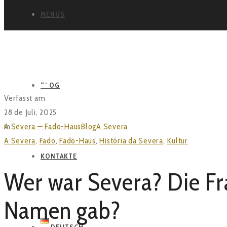
MENÜS
BLOG
BLOG
Verfasst am
28 de Juli, 2025
in
A Severa — Fado-Haus
Blog
A Severa
Wer war Severa? Die Frau, 
A Severa
,
Fado
,
Fado-Haus
,
História da Severa
,
Kultur
KONTAKTE
Wer war Severa? Die Fr
Namen gab?
DEUTSCH