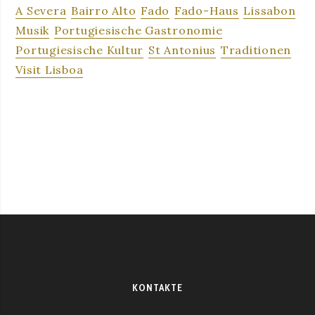
A Severa
Bairro Alto
Fado
Fado-Haus
Lissabon
Musik
Portugiesische Gastronomie
Portugiesische Kultur
St Antonius
Traditionen
Visit Lisboa
KONTAKTE