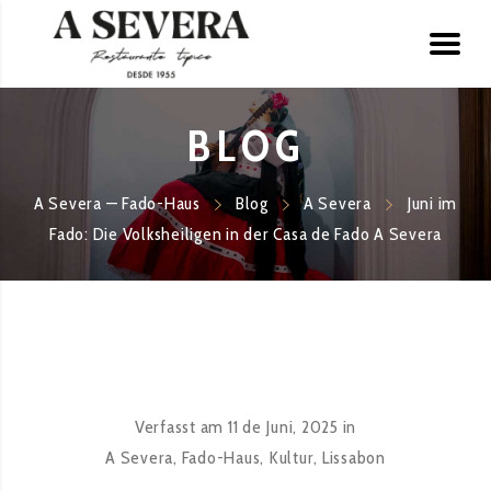
BLOG
A Severa — Fado-Haus
Blog
A Severa
Juni im
Fado: Die Volksheiligen in der Casa de Fado A Severa
Verfasst am
11 de Juni, 2025
in
A Severa
,
Fado-Haus
,
Kultur
,
Lissabon