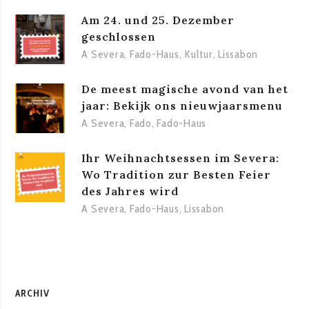
Am 24. und 25. Dezember
geschlossen
A Severa
,
Fado-Haus
,
Kultur
,
Lissabon
De meest magische avond van het
jaar: Bekijk ons nieuwjaarsmenu
A Severa
,
Fado
,
Fado-Haus
Ihr Weihnachtsessen im Severa:
Wo Tradition zur Besten Feier
des Jahres wird
A Severa
,
Fado-Haus
,
Lissabon
ARCHIV